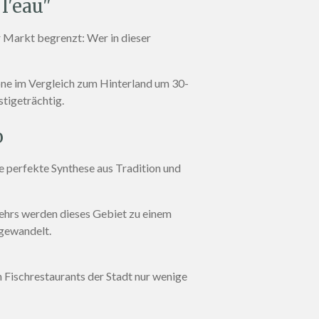
 l'eau"
er Markt begrenzt: Wer in dieser
one im Vergleich zum Hinterland um 30-
stigeträchtig
.
o
e perfekte Synthese aus Tradition und
ehrs werden dieses Gebiet zu einem
mgewandelt
.
 Fischrestaurants der Stadt nur wenige