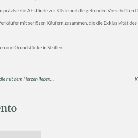
n präzise die Abstände zur Küste und die geltenden Vorschriften f
erkäufer mit seriösen Käufern zusammen, die die Exklusivität de
en und Grundstücke in Sizilien
Muttertag: Ein besonderer Gruß an alle, die mit dem Herzen lieben, empfangen und schützen
K
nto