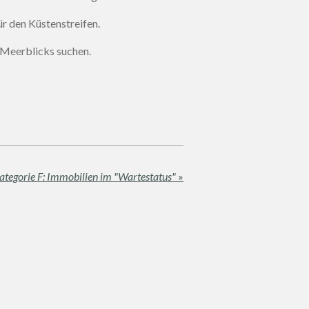
ür den Küstenstreifen
.
s Meerblicks suchen
.
ategorie F: Immobilien im "Wartestatus"
»