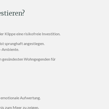
stieren?
er Klippe eine risikofreie Investition
.
ist sprunghaft angestiegen
.
ra-Ambiente
.
den gesündesten Wohngegenden für
e emotionale Aufwertung
.
tnis zum Meer zu zeigen
.