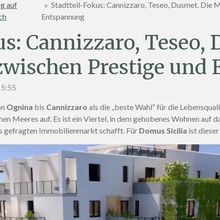
g auf
»
Stadtteil-Fokus: Cannizzaro, Teseo, Dusmet. Die 
ch
Entspannung
us: Cannizzaro, Teseo, 
zwischen Prestige und
15:55
on
Ognina
bis
Cannizzaro
als die „beste Wahl“ für die Lebensqualit
chen Meeres auf
. Es ist ein Viertel, in dem gehobenes Wohnen auf da
ts gefragten Immobilienmarkt schafft
. Für
Domus Sicilia
ist diese