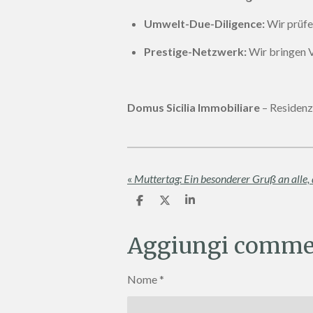
Umwelt-Due-Diligence:
Wir prüfe
Prestige-Netzwerk:
Wir bringen V
Domus Sicilia Immobiliare
– Residenz
«
C
C
C
o
o
o
n
n
n
d
d
d
Aggiungi comme
i
i
i
v
v
v
i
i
i
Nome *
d
d
d
i
i
i