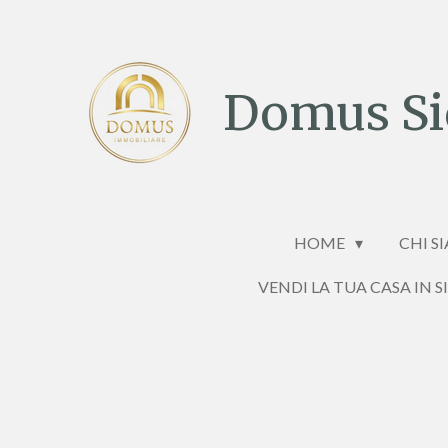
Vai
al
contenuto
Domus Sic
principale
HOME
CHI S
VENDI LA TUA CASA IN S