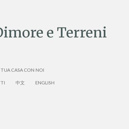
Dimore e Terreni
 TUA CASA CON NOI
TI
中文
ENGLISH