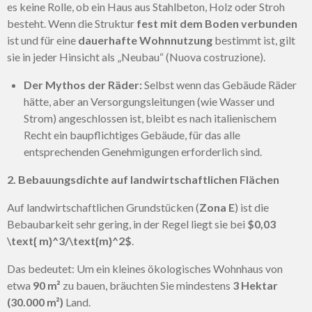
es keine Rolle, ob ein Haus aus Stahlbeton, Holz oder Stroh
besteht. Wenn die Struktur
fest mit dem Boden verbunden
ist und für eine
dauerhafte Wohnnutzung
bestimmt ist, gilt
sie in jeder Hinsicht als „Neubau“ (Nuova costruzione).
Der Mythos der Räder:
Selbst wenn das Gebäude Räder
hätte, aber an Versorgungsleitungen (wie Wasser und
Strom) angeschlossen ist, bleibt es nach italienischem
Recht ein baupflichtiges Gebäude, für das alle
entsprechenden Genehmigungen erforderlich sind.
2. Bebauungsdichte auf landwirtschaftlichen Flächen
Auf landwirtschaftlichen Grundstücken (
Zona E
) ist die
Bebaubarkeit sehr gering, in der Regel liegt sie bei
$0,03
\text{ m}^3/\text{m}^2$
.
Das bedeutet: Um ein kleines ökologisches Wohnhaus von
etwa
90 m²
zu bauen, bräuchten Sie mindestens
3 Hektar
(30.000 m²)
Land.