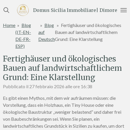
Vai
Domus Sicilia Immobiliare| Dimore e Te
al
contenuto
Home
»
Blog
»
Blog
»
Fertighäuser und ökologisches
principale
(IT-EN-
auf
Bauen auf landwirtschaftlichem
DE-FR-
Deutsch
Grund: Eine Klarstellung
ESP)
Fertighäuser und ökologisches
Bauen auf landwirtschaftlichem
Grund: Eine Klarstellung
Pubblicato il 27 febbraio 2026 alle ore 16:38
Es gibt einen Mythos, mit dem wir aufräumen müssen: die
Vorstellung, dass ein Holzhaus, ein Tiny House oder eine
ökologische Baustruktur „weniger belastend“ und daher frei
von Baubeschränkungen sei. Wenn Sie planen, ein
landwirtschaftliches Grundstück in Sizilien zu kaufen, um dort