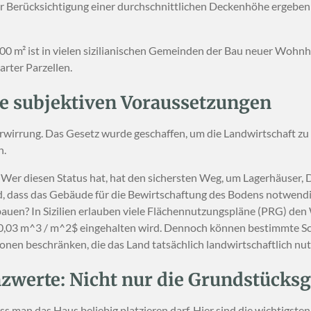
 Berücksichtigung einer durchschnittlichen Deckenhöhe ergebe
 m² ist in vielen sizilianischen Gemeinden der Bau neuer Wohnhäu
rter Parzellen.
ie subjektiven Voraussetzungen
Verwirrung. Das Gesetz wurde geschaffen, um die Landwirtschaft zu
n.
Wer diesen Status hat, hat den sichersten Weg, um Lagerhäuser
, dass das Gebäude für die Bewirtschaftung des Bodens notwendig
auen? In Sizilien erlauben viele Flächennutzungspläne (PRG) de
0,03 m^3 / m^2$
eingehalten wird. Dennoch können bestimmte S
onen beschränken, die das Land tatsächlich landwirtschaftlich nut
zwerte: Nicht nur die Grundstücksg
s man das Haus beliebig platzieren darf. Hier sind die wichtigsten