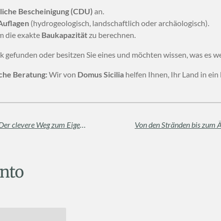
liche Bescheinigung (CDU)
an.
Auflagen
(hydrogeologisch, landschaftlich oder archäologisch).
um die exakte
Baukapazität
zu berechnen.
 gefunden oder besitzen Sie eines und möchten wissen, was es wer
sche Beratung:
Wir von
Domus Sicilia
helfen Ihnen, Ihr Land in ei
Leitfaden zum „Rent-to-Buy“ in Sizilien: Der clevere Weg zum Eigenheim
nto