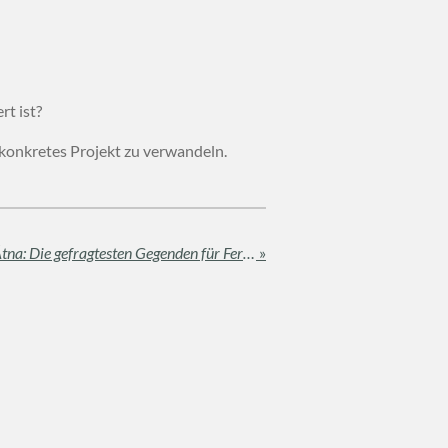
t ist?
n konkretes Projekt zu verwandeln.
Von den Stränden bis zum Ätna: Die gefragtesten Gegenden für Ferienhäuser im Jahr 2026
»