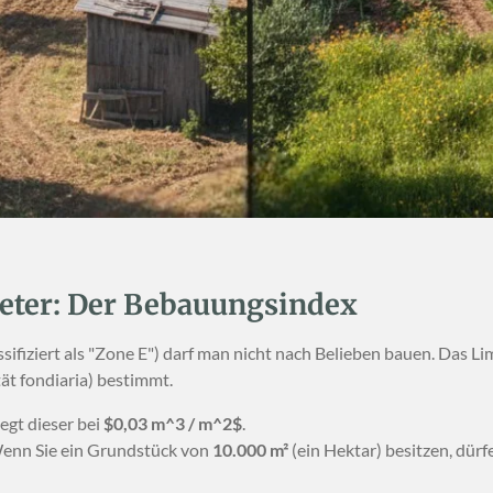
meter: Der Bebauungsindex
assifiziert als "Zone E") darf man nicht nach Belieben bauen. Das 
tät fondiaria) bestimmt.
iegt dieser bei
$0,03 m^3 / m^2$
.
nn Sie ein Grundstück von
10.000 m²
(ein Hektar) besitzen, dür