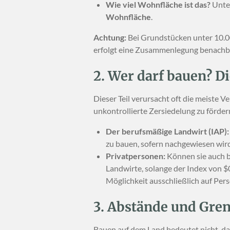
Wie viel Wohnfläche ist das?
Unter
Wohnfläche
.
Achtung:
Bei Grundstücken unter 10.000
erfolgt eine Zusammenlegung benachba
2. Wer darf bauen? D
Dieser Teil verursacht oft die meiste 
unkontrollierte Zersiedelung zu förder
Der berufsmäßige Landwirt (IAP):
zu bauen, sofern nachgewiesen wird
Privatpersonen:
Können sie auch b
Landwirte, solange der Index von
$
Möglichkeit ausschließlich auf Pers
3. Abstände und Gren
Bauen auf dem Land bedeutet nicht, das