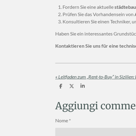
Fordern Sie eine aktuelle
städtebau
Prüfen Sie das Vorhandensein von
Konsultieren Sie einen Techniker, 
Haben Sie ein interessantes Grundstück
Kontaktieren Sie uns für eine techni
«
C
C
C
o
o
o
n
n
n
d
d
d
Aggiungi comme
i
i
i
v
v
v
i
i
i
Nome *
d
d
d
i
i
i