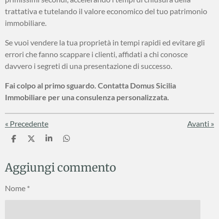
trattativa e tutelando il valore economico del tuo patrimonio
immobiliare.
Se vuoi vendere la tua proprietà in tempi rapidi ed evitare gli
errori che fanno scappare i clienti, affidati a chi conosce
davvero i segreti di una presentazione di successo.
Fai colpo al primo sguardo. Contatta Domus Sicilia
Immobiliare per una consulenza personalizzata.
«
Precedente
Avanti
»
C
C
C
C
o
o
o
o
n
n
n
n
Aggiungi commento
d
d
d
d
i
i
i
i
v
v
v
v
Nome *
i
i
i
i
d
d
d
d
i
i
i
i