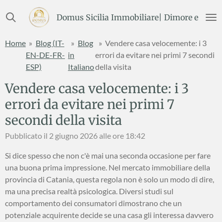
Vai
Domus Sicilia Immobiliare| Dimore e Terre
al
contenuto
Home
»
Blog (IT-
»
Blog
»
Vendere casa velocemente: i 3
principale
EN-DE-FR-
in
errori da evitare nei primi 7 secondi
ESP)
Italiano
della visita
Vendere casa velocemente: i 3
errori da evitare nei primi 7
secondi della visita
Pubblicato il 2 giugno 2026 alle ore 18:42
Si dice spesso che non c'è mai una seconda occasione per fare
una buona prima impressione. Nel mercato immobiliare della
provincia di Catania, questa regola non è solo un modo di dire,
ma una precisa realtà psicologica. Diversi studi sul
comportamento dei consumatori dimostrano che un
potenziale acquirente decide se una casa gli interessa davvero