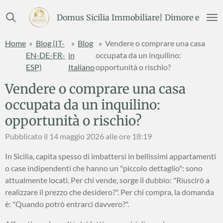
Vai
Domus Sicilia Immobiliare| Dimore e Terre
al
contenuto
Home
»
Blog (IT-
»
Blog
»
Vendere o comprare una casa
principale
EN-DE-FR-
in
occupata da un inquilino:
ESP)
Italiano
opportunità o rischio?
Vendere o comprare una casa
occupata da un inquilino:
opportunità o rischio?
Pubblicato il 14 maggio 2026 alle ore 18:19
In Sicilia, capita spesso di imbattersi in bellissimi appartamenti
o case indipendenti che hanno un "piccolo dettaglio": sono
attualmente locati. Per chi vende, sorge il dubbio: "Riuscirò a
realizzare il prezzo che desidero?". Per chi compra, la domanda
è: "Quando potrò entrarci davvero?".