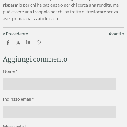
risparmio
per chi ha pazienza o per chi cerca una rendita, ma
può essere una trappola per chi ha fretta di traslocare senza
aver prima analizzato le carte.
«
Precedente
Avanti
»
C
C
C
C
o
o
o
o
n
n
n
n
Aggiungi commento
d
d
d
d
i
i
i
i
v
v
v
v
Nome *
i
i
i
i
d
d
d
d
i
i
i
i
Indirizzo email *
Messaggio *