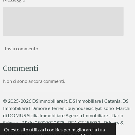
Invia commento
Commenti
Non ci sono ancora commenti.
© 2025-2026 DSImmobiliare.it, DS Immobiliare I Catania, DS
Immobiliare I Dimore e Terreni, buyhousesicily.it sono Marchi
di DOMUS Sicilia Immobiliare
Agenzia Immobiliare - Dario
Sciacca - P.IVA: 05907020878 - REA CT455083 -
Privacy &
Questo sito utilizza i cookies per migliorare la tua
Cookie Policy