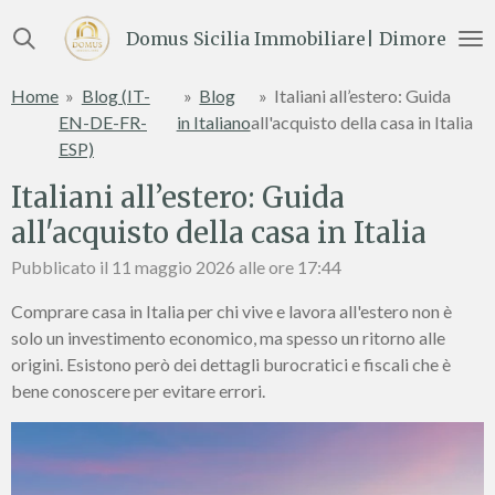
Vai
Domus Sicilia Immobiliare| Dimore e Te
al
contenuto
Home
»
Blog (IT-
»
Blog
»
Italiani all’estero: Guida
principale
EN-DE-FR-
in Italiano
all'acquisto della casa in Italia
ESP)
Italiani all’estero: Guida
all'acquisto della casa in Italia
Pubblicato il 11 maggio 2026 alle ore 17:44
Comprare casa in Italia per chi vive e lavora all'estero non è
solo un investimento economico, ma spesso un ritorno alle
origini. Esistono però dei dettagli burocratici e fiscali che è
bene conoscere per evitare errori.