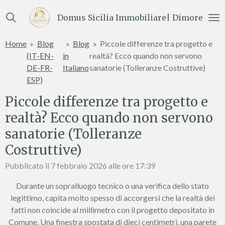
Vai
Domus Sicilia Immobiliare| Dimore e Te
al
contenuto
Home
»
Blog
»
Blog
»
Piccole differenze tra progetto e
principale
(IT-EN-
in
realtà? Ecco quando non servono
DE-FR-
Italiano
sanatorie (Tolleranze Costruttive)
ESP)
Piccole differenze tra progetto e
realtà? Ecco quando non servono
sanatorie (Tolleranze
Costruttive)
Pubblicato il 7 febbraio 2026 alle ore 17:39
Durante un sopralluogo tecnico o una verifica dello stato
legittimo, capita molto spesso di accorgersi che la realtà dei
fatti non coincide al millimetro con il progetto depositato in
Comune. Una finestra spostata di dieci centimetri, una parete