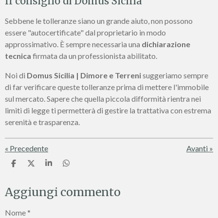
Il consiglio di Domus Sicilia
Sebbene le tolleranze siano un grande aiuto, non possono
essere "autocertificate" dal proprietario in modo
approssimativo. È sempre necessaria una
dichiarazione
tecnica
firmata da un professionista abilitato.
Noi di
Domus Sicilia | Dimore e Terreni
suggeriamo sempre
di far verificare queste tolleranze prima di mettere l'immobile
sul mercato. Sapere che quella piccola difformità rientra nei
limiti di legge ti permetterà di gestire la trattativa con estrema
serenità e trasparenza.
«
Precedente
Avanti
»
C
C
C
C
o
o
o
o
n
n
n
n
Aggiungi commento
d
d
d
d
i
i
i
i
v
v
v
v
Nome *
i
i
i
i