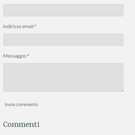
d
d
d
d
i
i
i
i
Indirizzo email *
Messaggio *
Invia commento
Commenti