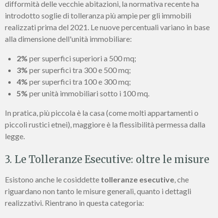
difformità delle vecchie abitazioni, la normativa recente ha
introdotto soglie di tolleranza più ampie per gli immobili
realizzati prima del 2021. Le nuove percentuali variano in base
alla dimensione dell'unità immobiliare:
2%
per superfici superiori a 500 mq;
3%
per superfici tra 300 e 500 mq;
4%
per superfici tra 100 e 300 mq;
5%
per unità immobiliari sotto i 100 mq.
In pratica, più piccola è la casa (come molti appartamenti o
piccoli rustici etnei), maggiore è la flessibilità permessa dalla
legge.
3. Le Tolleranze Esecutive: oltre le misure
Esistono anche le cosiddette
tolleranze esecutive
, che
riguardano non tanto le misure generali, quanto i dettagli
realizzativi. Rientrano in questa categoria: