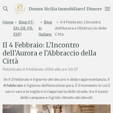
Vai
Domus Sicilia Immobiliare| Dimore e Te
al
contenuto
Home
»
Blog (IT-
»
Blog
»
Il 4 Febbraio: L’Incontro
principale
EN-DE-FR-
in
dell’Aurora e l’Abbraccio della
ESP)
Italiano
Città
Il 4 Febbraio: L’Incontro
dell’Aurora e l’Abbraccio della
Città
Pubblicato il 4 febbraio 2026 alle ore 10:37
Se il 3 febbraio è il giorno del decoro e della rappresentanza, il
4 febbraio
è il giorno dell’emozione pura. È il momento in cui il
sacro varca la soglia e si riappropria delle strade, tra il suono
delle campane e il grido ritmato dei devoti.