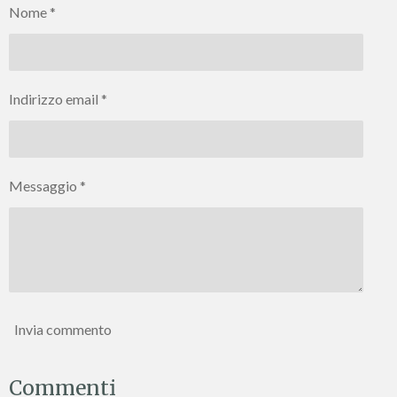
Nome *
i
i
i
i
d
d
d
d
i
i
i
i
Indirizzo email *
Messaggio *
Invia commento
Commenti