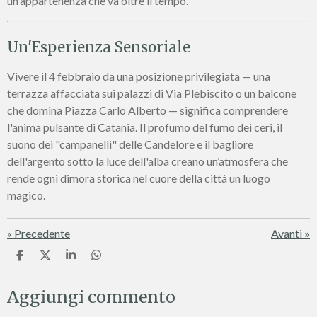
un'appartenenza che va oltre il tempo.
Un'Esperienza Sensoriale
Vivere il 4 febbraio da una posizione privilegiata — una
terrazza affacciata sui palazzi di Via Plebiscito o un balcone
che domina Piazza Carlo Alberto — significa comprendere
l'anima pulsante di Catania. Il profumo del fumo dei ceri, il
suono dei "campanelli" delle Candelore e il bagliore
dell'argento sotto la luce dell'alba creano un’atmosfera che
rende ogni dimora storica nel cuore della città un luogo
magico.
«
Precedente
Avanti
»
C
C
C
C
o
o
o
o
n
n
n
n
Aggiungi commento
d
d
d
d
i
i
i
i
v
v
v
v