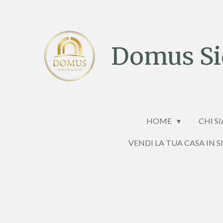
Vai
al
contenuto
Domus Sic
principale
HOME
CHI S
VENDI LA TUA CASA IN S