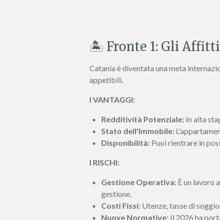
🏝️ Fronte 1: Gli Affit
Catania è diventata una meta internazion
appetibili.
I VANTAGGI:
Redditività Potenziale:
In alta st
Stato dell'Immobile:
L'appartamento
Disponibilità:
Puoi rientrare in pos
I RISCHI:
Gestione Operativa:
È un lavoro a
gestione.
Costi Fissi:
Utenze, tasse di soggio
Nuove Normative:
Il 2026 ha port