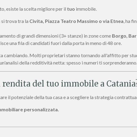
o, esiste la scelta migliore per il
tuo
immobile.
 si trova tra la
Civita, Piazza Teatro Massimo o via Etnea
, ha f
tamento di grandi dimensioni (3+ stanze) in zone come
Borgo, Barr
isce una fila di candidati fuori dalla porta in meno di 48 ore.
ta cambiando. Molti proprietari stanno tornando all'affitto per st
un'analisi della redditività netta: spesso i numeri ti sorprenderanno
 rendita del tuo immobile a Catania
are il potenziale della tua casa e a scegliere la strategia contrattual
mmobiliare personalizzata.