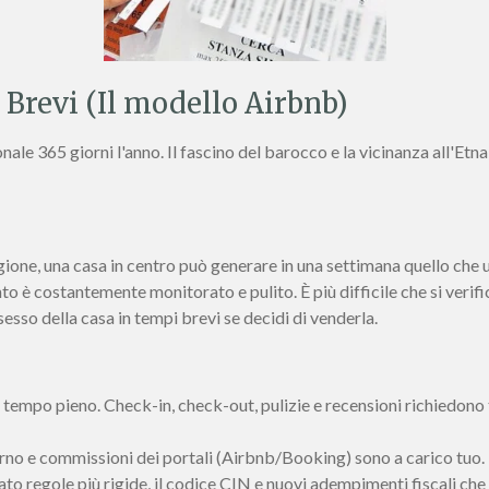
ti Brevi (Il modello Airbnb)
ale 365 giorni l'anno. Il fascino del barocco e la vicinanza all'Etn
agione, una casa in centro può generare in una settimana quello ch
 è costantemente monitorato e pulito. È più difficile che si verific
sesso della casa in tempi brevi se decidi di venderla.
 tempo pieno. Check-in, check-out, pulizie e recensioni richiedono 
rno e commissioni dei portali (Airbnb/Booking) sono a carico tuo.
ato regole più rigide, il codice CIN e nuovi adempimenti fiscali che