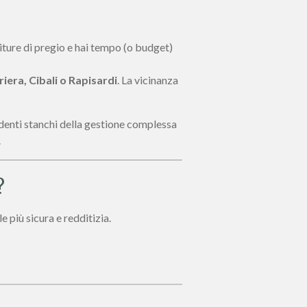
initure di pregio e hai tempo (o budget)
iera, Cibali o Rapisardi
. La vicinanza
udenti stanchi della gestione complessa
.
?
e più sicura e redditizia.