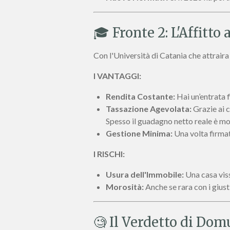
🎓 Fronte 2: L'Affitto
Con l'Università di Catania che attraira i
I VANTAGGI:
Rendita Costante:
Hai un’entrata 
Tassazione Agevolata:
Grazie ai c
Spesso il guadagno netto reale è molt
Gestione Minima:
Una volta firmat
I RISCHI:
Usura dell'Immobile:
Una casa viss
Morosità:
Anche se rara con i giusti 
🧐 Il Verdetto di Dom