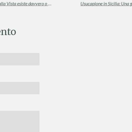
"Mi hanno tolto il panorama": Il Diritto alla Vista esiste davvero o è solo un mito?
nto