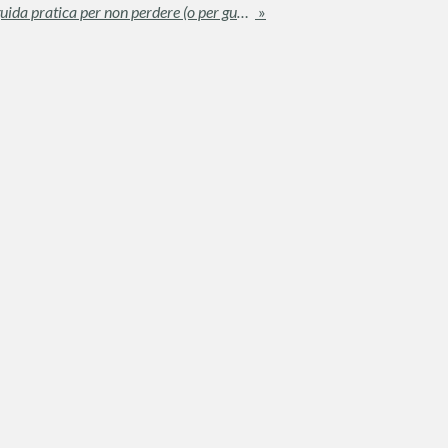
Usucapione in Sicilia: Una guida pratica per non perdere (o per guadagnare) una proprietà
»