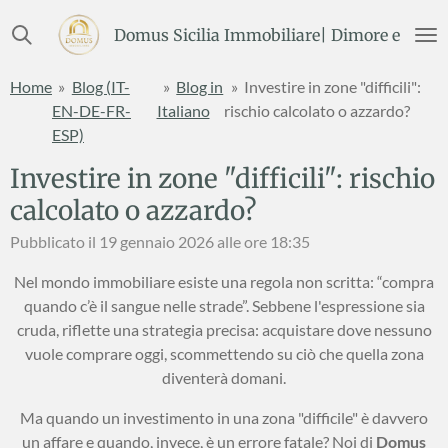
Vai
Domus Sicilia Immobiliare| Dimore e Terre
al
contenuto
Home
»
Blog (IT-
»
Blog in
»
Investire in zone "difficili":
principale
EN-DE-FR-
Italiano
rischio calcolato o azzardo?
ESP)
Investire in zone "difficili": rischio
calcolato o azzardo?
Pubblicato il 19 gennaio 2026 alle ore 18:35
Nel mondo immobiliare esiste una regola non scritta: “compra
quando c’è il sangue nelle strade”. Sebbene l'espressione sia
cruda, riflette una strategia precisa: acquistare dove nessuno
vuole comprare oggi, scommettendo su ciò che quella zona
diventerà domani.
Ma quando un investimento in una zona "difficile" è davvero
un affare e quando, invece, è un errore fatale? Noi di
Domus