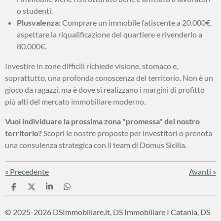
o studenti.
Plusvalenza:
Comprare un immobile fatiscente a 20.000€,
aspettare la riqualificazione del quartiere e rivenderlo a
80.000€.
Investire in zone difficili richiede visione, stomaco e,
soprattutto, una profonda conoscenza del territorio. Non è un
gioco da ragazzi, ma è dove si realizzano i margini di profitto
più alti del mercato immobiliare moderno.
Vuoi individuare la prossima zona "promessa" del nostro
territorio?
Scopri le nostre proposte per investitori o prenota
una consulenza strategica con il team di Domus Sicilia.
«
Precedente
Avanti
»
C
C
C
C
o
o
o
o
n
n
n
n
© 2025-2026 DSImmobiliare.it, DS Immobiliare I Catania, DS
d
d
d
d