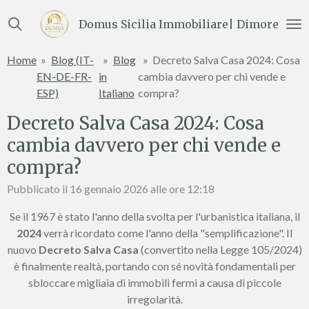
Vai
Domus Sicilia Immobiliare| Dimore e Te
al
contenuto
Home
»
Blog (IT-
»
Blog
»
Decreto Salva Casa 2024: Cosa
principale
EN-DE-FR-
in
cambia davvero per chi vende e
ESP)
Italiano
compra?
Decreto Salva Casa 2024: Cosa
cambia davvero per chi vende e
compra?
Pubblicato il 16 gennaio 2026 alle ore 12:18
Se il 1967 è stato l'anno della svolta per l'urbanistica italiana, il
2024
verrà ricordato come l'anno della "semplificazione". Il
nuovo
Decreto Salva Casa
(convertito nella Legge 105/2024)
è finalmente realtà, portando con sé novità fondamentali per
sbloccare migliaia di immobili fermi a causa di piccole
irregolarità.