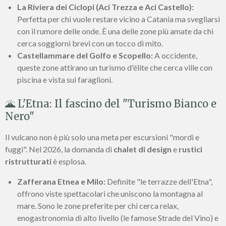
La Riviera dei Ciclopi (Aci Trezza e Aci Castello):
Perfetta per chi vuole restare vicino a Catania ma svegliarsi
con il rumore delle onde. È una delle zone più amate da chi
cerca soggiorni brevi con un tocco di mito.
Castellammare del Golfo e Scopello:
A occidente,
queste zone attirano un turismo d'élite che cerca ville con
piscina e vista sui faraglioni.
🌋 L'Etna: Il fascino del "Turismo Bianco e
Nero"
Il vulcano non è più solo una meta per escursioni "mordi e
fuggi". Nel 2026, la domanda di
chalet di design
e
rustici
ristrutturati
è esplosa.
Zafferana Etnea e Milo:
Definite "le terrazze dell'Etna",
offrono viste spettacolari che uniscono la montagna al
mare. Sono le zone preferite per chi cerca relax,
enogastronomia di alto livello (le famose Strade del Vino) e