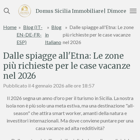
Vai
Domus Sicilia Immobiliare| Dimore e Te
al
contenuto
Home
»
Blog (IT-
»
Blog
»
Dalle spiagge all'Etna: Le zone
principale
EN-DE-FR-
in
più richieste per le case vacanze
ESP)
Italiano
nel 2026
Dalle spiagge all'Etna: Le zone
più richieste per le case vacanze
nel 2026
Pubblicato il 4 gennaio 2026 alle ore 18:57
Il 2026 segna un anno d'oro per il turismo in Sicilia. La nostra
isola non è più solo una meta estiva, ma una destinazione "all-
season" che attira smart worker, amanti della natura e
investitori internazionali. Ma dove conviene puntare per una
casa vacanze ad alta redditività?