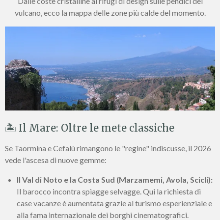
Dalle coste cristalline ai rifugi di design sulle pendici del
vulcano, ecco la mappa delle zone più calde del momento.
🏝️ Il Mare: Oltre le mete classiche
Se Taormina e Cefalù rimangono le "regine" indiscusse, il 2026
vede l'ascesa di nuove gemme:
Il Val di Noto e la Costa Sud (Marzamemi, Avola, Scicli):
Il barocco incontra spiagge selvagge. Qui la richiesta di
case vacanze è aumentata grazie al turismo esperienziale e
alla fama internazionale dei borghi cinematografici.