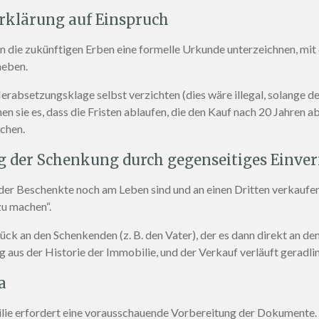
serklärung auf Einspruch
die zukünftigen Erben eine formelle Urkunde unterzeichnen, mit d
heben.
Herabsetzungsklage selbst verzichten (dies wäre illegal, solange d
en sie es, dass die Fristen ablaufen, die den Kauf nach 20 Jahren
chen.
ng der Schenkung durch gegenseitiges Einv
er Beschenkte noch am Leben sind und an einen Dritten verkaufen
zu machen“.
ck an den Schenkenden (z. B. den Vater), der es dann direkt an de
aus der Historie der Immobilie, und der Verkauf verläuft geradlini
a
lie erfordert eine vorausschauende Vorbereitung der Dokumente