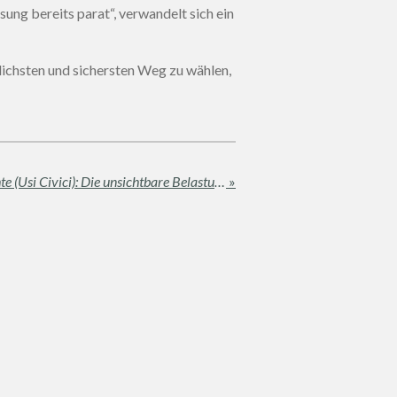
ung bereits parat“, verwandelt sich ein
ichsten und sichersten Weg zu wählen,
Immobilien und Bürgerrechte (Usi Civici): Die unsichtbare Belastung, die Ihren Notarvertrag blockieren kann
»