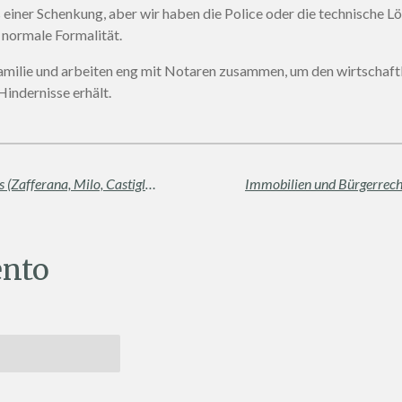
einer Schenkung, aber wir haben die Police oder die technische Lös
normale Formalität.
ilie und arbeiten eng mit Notaren zusammen, um den wirtschaftl
indernisse erhält.
Fokus Ätna-Dörfer: Die Seele des Vulkans (Zafferana, Milo, Castiglione di Sicilia)
nto