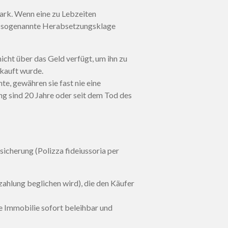
tark. Wenn eine zu Lebzeiten
ie sogenannte Herabsetzungsklage
cht über das Geld verfügt, um ihn zu
rkauft wurde.
e, gewähren sie fast nie eine
ng sind 20 Jahre oder seit dem Tod des
icherung (Polizza fideiussoria per
zahlung beglichen wird), die den Käufer
e Immobilie sofort beleihbar und