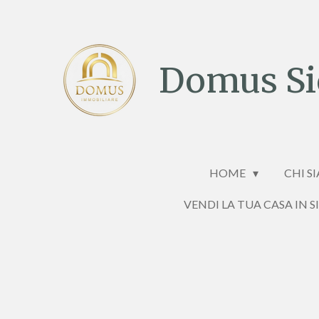
Vai
al
contenuto
Domus Sic
principale
HOME
CHI S
VENDI LA TUA CASA IN S