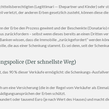
ichtteilsberechtigten (Legittimari — Ehepartner und Kinder) sehr s
verletzt, der anderen Erben gesetzlich zusteht, können diese d
 der Erbe den Prozess gewinnt und der Beschenkte (Donatario) ni
us zurückfordern – selbst wenn dieses bereits an einen Dritten ve
Banken wissen, dass die Immobilie „zurückgefordert“ werden könnt
ie, die aus einer Schenkung stammt. Es sei denn, seit der Schenku
ungspolice (Der schnellste Weg)
, das 90 % dieser Verkäufe ermöglicht: die Schenkungs-Ausfallvers
ch um eine Versicherung (die in der Regel vom Verkäufer als Einmal
hädigungsansprüchen der Erben schützt.
hundert oder tausend Euro (je nach Wert des Hauses) und macht di