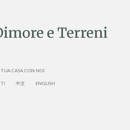
Dimore e Terreni
 TUA CASA CON NOI
TI
中文
ENGLISH