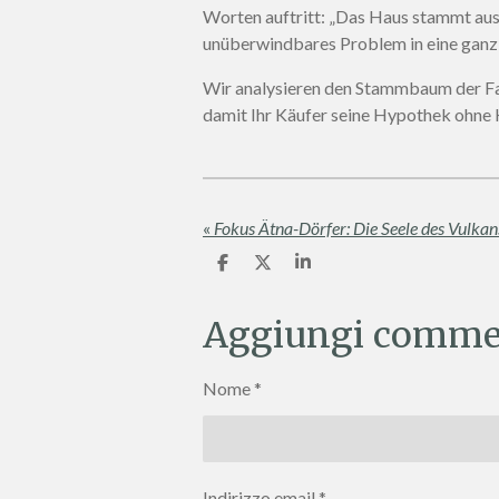
Worten auftritt: „Das Haus stammt aus 
unüberwindbares Problem in eine ganz 
Wir analysieren den Stammbaum der Fam
damit Ihr Käufer seine Hypothek ohne H
«
C
C
C
o
o
o
n
n
n
d
d
d
Aggiungi comme
i
i
i
v
v
v
i
i
i
Nome *
d
d
d
i
i
i
Indirizzo email *