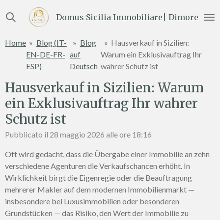
Vai
Domus Sicilia Immobiliare| Dimore e Te
al
contenuto
Home
»
Blog (IT-
»
Blog
»
Hausverkauf in Sizilien:
principale
EN-DE-FR-
auf
Warum ein Exklusivauftrag Ihr
ESP)
Deutsch
wahrer Schutz ist
Hausverkauf in Sizilien: Warum
ein Exklusivauftrag Ihr wahrer
Schutz ist
Pubblicato il 28 maggio 2026 alle ore 18:16
Oft wird gedacht, dass die Übergabe einer Immobilie an zehn
verschiedene Agenturen die Verkaufschancen erhöht. In
Wirklichkeit birgt die Eigenregie oder die Beauftragung
mehrerer Makler auf dem modernen Immobilienmarkt —
insbesondere bei Luxusimmobilien oder besonderen
Grundstücken — das Risiko, den Wert der Immobilie zu