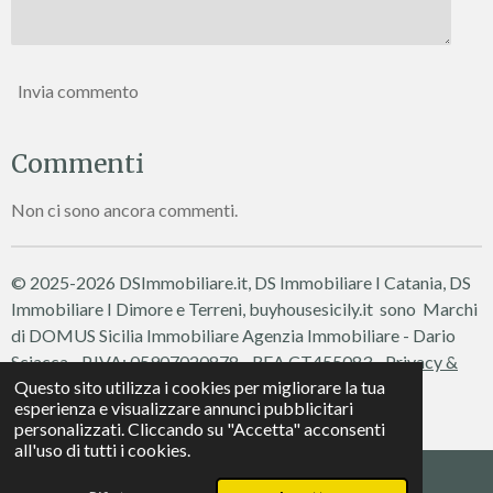
Invia commento
Commenti
Non ci sono ancora commenti.
© 2025-2026 DSImmobiliare.it, DS Immobiliare I Catania, DS
Immobiliare I Dimore e Terreni, buyhousesicily.it sono Marchi
di DOMUS Sicilia Immobiliare
Agenzia Immobiliare - Dario
Sciacca - P.IVA: 05907020878 - REA CT455083 -
Privacy &
Questo sito utilizza i cookies per migliorare la tua
Cookie Policy
esperienza e visualizzare annunci pubblicitari
Fornito da
Webador
personalizzati. Cliccando su "Accetta" acconsenti
all'uso di tutti i cookies.