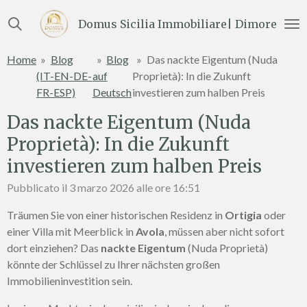
Vai
Domus Sicilia Immobiliare| Dimore e Te
al
contenuto
Home
»
Blog
»
Blog
»
Das nackte Eigentum (Nuda
principale
(IT-EN-DE-
auf
Proprietà): In die Zukunft
FR-ESP)
Deutsch
investieren zum halben Preis
Das nackte Eigentum (Nuda
Proprietà): In die Zukunft
investieren zum halben Preis
Pubblicato il 3 marzo 2026 alle ore 16:51
Träumen Sie von einer historischen Residenz in
Ortigia
oder
einer Villa mit Meerblick in
Avola
, müssen aber nicht sofort
dort einziehen? Das
nackte Eigentum
(Nuda Proprietà)
könnte der Schlüssel zu Ihrer nächsten großen
Immobilieninvestition sein.