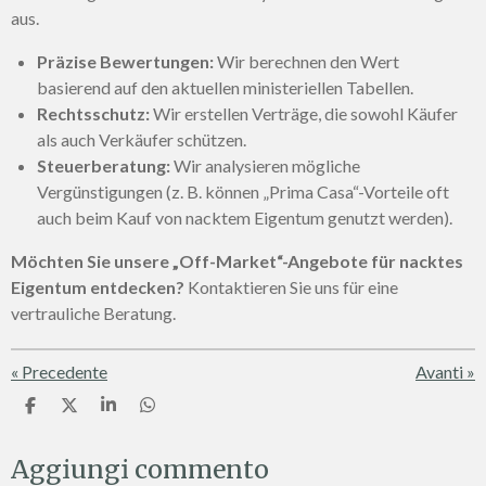
aus.
Präzise Bewertungen:
Wir berechnen den Wert
basierend auf den aktuellen ministeriellen Tabellen.
Rechtsschutz:
Wir erstellen Verträge, die sowohl Käufer
als auch Verkäufer schützen.
Steuerberatung:
Wir analysieren mögliche
Vergünstigungen (z. B. können „Prima Casa“-Vorteile oft
auch beim Kauf von nacktem Eigentum genutzt werden).
Möchten Sie unsere „Off-Market“-Angebote für nacktes
Eigentum entdecken?
Kontaktieren Sie uns für eine
vertrauliche Beratung.
«
Precedente
Avanti
»
C
C
C
C
o
o
o
o
n
n
n
n
Aggiungi commento
d
d
d
d
i
i
i
i