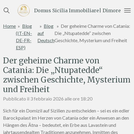
Vai
Domus Sicilia Immobiliare| Dimore e Te
al
contenuto
Home
»
Blog
»
Blog
»
Der geheime Charme von Catania:
principale
(IT-EN-
auf
Die „Ntupatedde“ zwischen
DE-FR-
Deutsch
Geschichte, Mysterium und Freiheit
ESP)
Der geheime Charme von
Catania: Die „Ntupatedde“
zwischen Geschichte, Mysterium
und Freiheit
Pubblicato il 3 febbraio 2026 alle ore 18:20
Sich für ein Domizil auf Sizilien zu entscheiden – sei es ein edler
Barockpalast im Herzen von Catania oder ein Anwesen an den
Hängen des Ätna – bedeutet, ein Erbe aus Lavastein und
jahrtausendealten Traditionen anzunehmen. Inmitten des