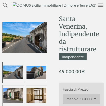
Vai
Domus Si
al
contenuto
Santa
principale
Venerina,
Indipendente
da
ristrutturare
Indipendente
49.000,00 €
Fascia di Prezzo