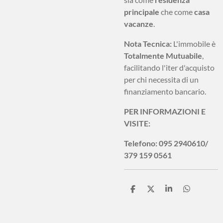
principale
che come
casa
vacanze
.
Nota Tecnica:
L'immobile è
Totalmente Mutuabile
,
facilitando l'iter d'acquisto
per chi necessita di un
finanziamento bancario.
PER INFORMAZIONI E
VISITE:
Telefono: 095 2940610/
379 159 0561
C
C
C
C
o
o
o
o
n
n
n
n
d
d
d
d