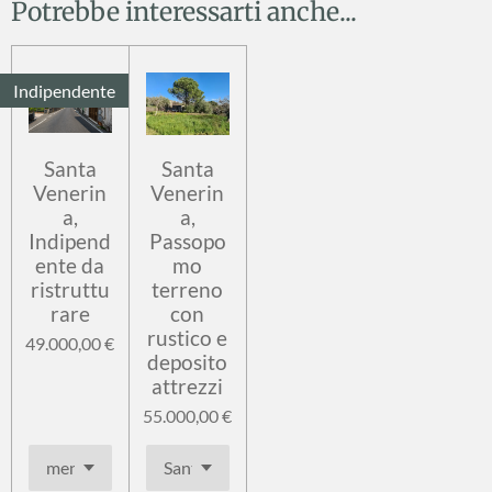
i
i
i
i
Potrebbe interessarti anche...
v
v
v
v
i
i
i
i
d
d
d
d
i
i
i
i
Indipendente
Santa
Santa
Venerin
Venerin
a,
a,
Indipend
Passopo
ente da
mo
ristruttu
terreno
rare
con
rustico e
49.000,00 €
deposito
attrezzi
55.000,00 €