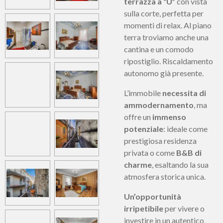
terrazza a “U”
con vista
sulla corte, perfetta per
momenti di relax. Al piano
terra troviamo anche una
cantina e un comodo
ripostiglio. Riscaldamento
autonomo già presente.
L’immobile
necessita di
ammodernamento
, ma
offre un
immenso
potenziale
: ideale come
prestigiosa residenza
privata o come
B&B di
charme
, esaltando la sua
atmosfera storica unica.
Un’opportunità
irripetibile
per vivere o
investire in un autentico