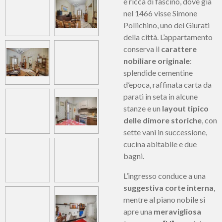
e ricca di fascino, dove già
nel 1466 visse Simone
Pollichino, uno dei Giurati
della città. L’appartamento
conserva il
carattere
nobiliare originale
:
splendide cementine
d’epoca, raffinata carta da
parati in seta in alcune
stanze e un
layout tipico
delle dimore storiche
, con
sette vani in successione,
cucina abitabile e due
bagni.
L’ingresso conduce a una
suggestiva corte interna
,
mentre al piano nobile si
apre una
meravigliosa