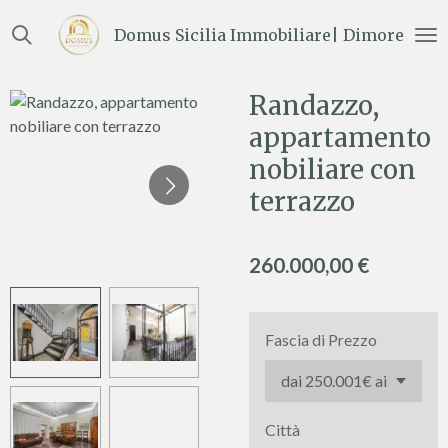
Vai
Domus Sicilia Immobiliare| Dimore e Te
al
contenuto
principale
Randazzo,
appartamento
nobiliare con
terrazzo
260.000,00 €
Fascia di Prezzo
Città