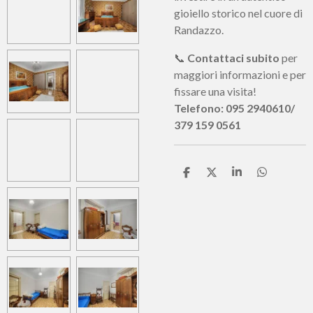
gioiello storico nel cuore di
Randazzo.
📞
Contattaci subito
per
maggiori informazioni e per
fissare una visita!
Telefono: 095 2940610/
379 159 0561
C
C
C
C
o
o
o
o
n
n
n
n
d
d
d
d
i
i
i
i
v
v
v
v
i
i
i
i
d
d
d
d
i
i
i
i