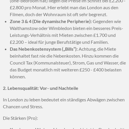
(one-bedroom flat) liegen die Preise im Schnitt bei £2.200 -
£2.800 pro Monat. Hier erlebt man das London aus den
Filmen, doch der Wohnraum ist oft sehr begrenzt.
Zone 3 & 4 (Die dynamische Peripherie):
Gegenden wie
Walthamstow oder Wimbledon bieten ein besseres Preis-
Leistungs-Verhältnis mit Mieten zwischen £1.700 und
£2.200 – ideal für junge Berufstätige und Familien.
Das Nebenkostensystem („Bills“):
Achtung, die Miete
beinhaltet fast nie die Nebenkosten. Hinzu kommen die
Council Tax (Kommunalsteuer), Strom, Gas und Wasser, die
das Budget monatlich mit weiteren £250 - £400 belasten
können.
2. Lebensqualität: Vor- und Nachteile
In London zu leben bedeutet ein ständiges Abwägen zwischen
Chancen und Stress.
Die Stärken (Pro):