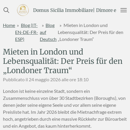
Vai
Domus Sicilia Immobiliare| Dimore e Terre
al
contenuto
Home
»
Blog (IT-
»
Blog
»
Mieten in London und
principale
EN-DE-FR-
auf
Lebensqualität: Der Preis für den
ESP)
Deutsch
„Londoner Traum“
Mieten in London und
Lebensqualität: Der Preis für den
„Londoner Traum“
Pubblicato il 24 maggio 2026 alle ore 18:10
London ist keine einzelne Stadt, sondern ein
Zusammenschluss von über 30 Stadtbezirken (Boroughs), von
denen jeder seine eigene Seele und vor allem seine eigene
Preisliste hat. Im Jahr 2026 bleibt die Mietnachfrage extrem
hoch, angetrieben durch eine massive Rückkehr zur Büroarbeit
und ein Angebot, das kaum hinterherkommt.