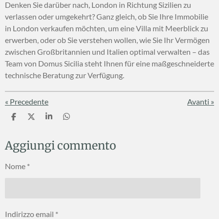
Denken Sie darüber nach, London in Richtung Sizilien zu
verlassen oder umgekehrt? Ganz gleich, ob Sie Ihre Immobilie
in London verkaufen möchten, um eine Villa mit Meerblick zu
erwerben, oder ob Sie verstehen wollen, wie Sie Ihr Vermögen
zwischen Großbritannien und Italien optimal verwalten – das
Team von Domus Sicilia steht Ihnen für eine maßgeschneiderte
technische Beratung zur Verfügung.
«
Precedente
Avanti
»
C
C
C
C
o
o
o
o
n
n
n
n
Aggiungi commento
d
d
d
d
i
i
i
i
v
v
v
v
Nome *
i
i
i
i
d
d
d
d
i
i
i
i
Indirizzo email *